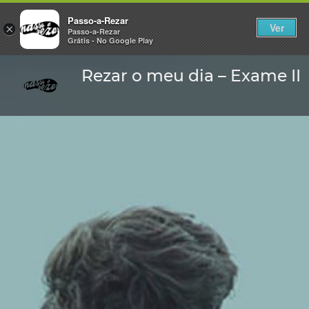
Passo-a-Rezar
Ver
×
Passo-a-Rezar
Grátis - No Google Play
Rezar o meu dia – Exame II