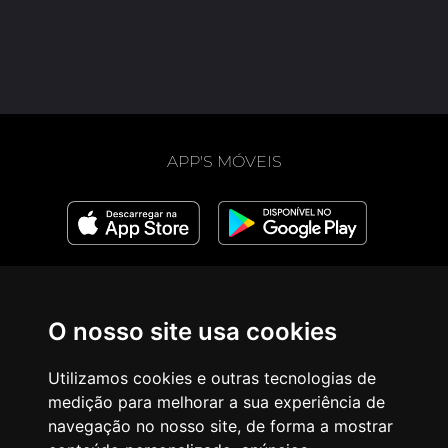
APP'S MÓVEIS
LIGAÇÕES
PROJETOS IRMÃOS
O nosso site usa cookies
Newsletter Diária
Rezando Voy (espanhol)
Newsletter Semanal
Pray as You Go (inglês)
Utilizamos cookies e outras tecnologias de
Aviso Legal
Prie en Chemin (francês)
Política de privacidade
Bidden Onderweg
medição para melhorar a sua experiência de
Donativos
(neerlandês)
navegação no nosso site, de forma a mostrar
Quem somos
Fi tariqi osally (árabe)