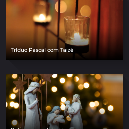
Tríduo Pascal com Taizé