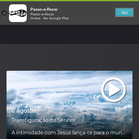
PASSO-A-REZAR
Passo-a-Rezar
Ver
×
Passo-a-Rezar
Grátis - No Google Play
QUINTA
6 agosto
Transfiguração do Senhor.
A intimidade com Jesus lança-te para o mundo, para te tornares sinal daquele que te transformou.