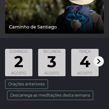
Caminho de Santiago
DOMINGO
SEGUNDA
TERÇA
2
3
4
AGOSTO
AGOSTO
AGOSTO
Orações anteriores
Descarrega as meditações desta semana