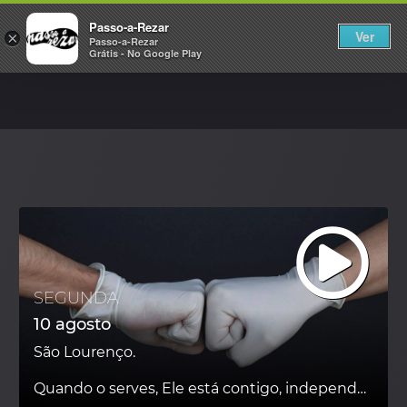
PASSO-A-REZAR
Passo-a-Rezar
Ver
×
Passo-a-Rezar
Grátis - No Google Play
SEGUNDA
10 agosto
São Lourenço.
Quando o serves, Ele está contigo, independentemente das adversidades.