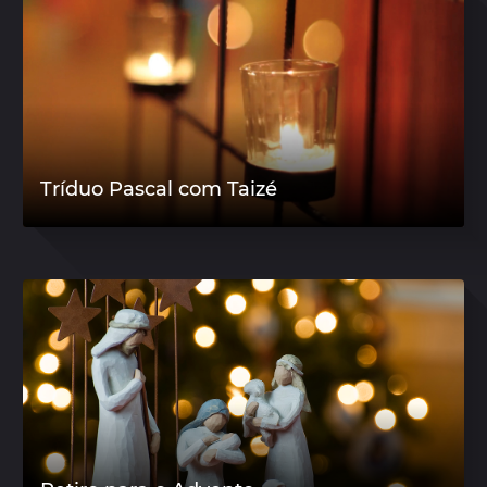
Tríduo Pascal com Taizé