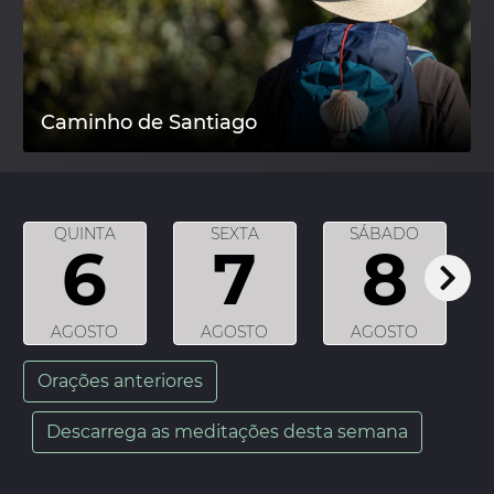
Caminho de Santiago
QUINTA
SEXTA
SÁBADO
6
7
8
AGOSTO
AGOSTO
AGOSTO
Orações anteriores
Descarrega as meditações desta semana