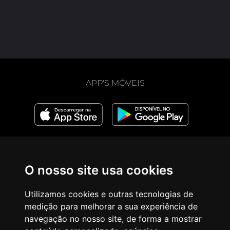
APP'S MÓVEIS
LIGAÇÕES
PROJETOS IRMÃOS
O nosso site usa cookies
Newsletter Diária
Rezando Voy (espanhol)
Newsletter Semanal
Pray as You Go (inglês)
Utilizamos cookies e outras tecnologias de
Aviso Legal
Prie en Chemin (francês)
Política de privacidade
Bidden Onderweg
medição para melhorar a sua experiência de
Donativos
(neerlandês)
navegação no nosso site, de forma a mostrar
Quem somos
Fi tariqi osally (árabe)